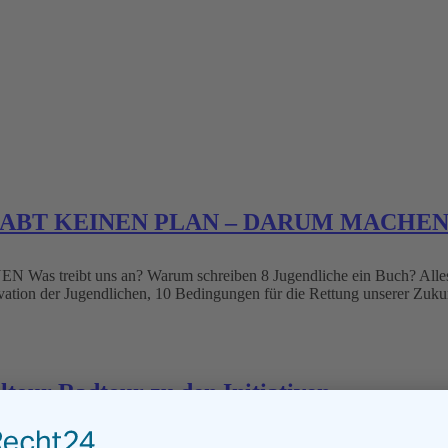
 IHR HABT KEINEN PLAN – DARUM MACHE
 uns an? Warum schreiben 8 Jugendliche ein Buch? Alles steht a
ivation der Jugendlichen, 10 Bedingungen für die Rettung unserer Zuk
ltour Radtour zu den Initiativen
nstraße 1 Wir besuchen mit dem Fahrrad Initiativen mosaique, janun,