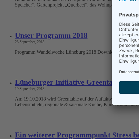
Speicher“, Gartenprojekt „Querbeet“, das Wohnprojektekontor
Unser Programm 2018
28 September, 2018
Programm Wandelwoche Lüneburg 2018 Download Progra
Lüneburger Initiative Greentable erhä
19 September, 2018
Am 19.10.2018 wird Greentable auf der Auftaktveranstaltung mi
Lebensmitteln, regionale & saisonale Küche, Klimaschutz und 
Ein weiterer Programmpunkt Stress be