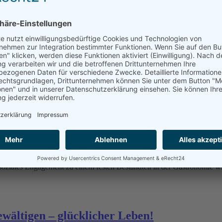
, Cradel To Cradel, Animal Rights Watch (Ariwa), BI Grüngürtel Wes
mm_Wandelwoche_2018
Weiterlesen
lt bundesweiten Nachhaltigkeitspreis
t dem Nachhaltigkeitspreis ausgezeichnet! Seit 2015 setzt sich der ge
soziales Engagement zu einem festen Bestandteil in der Gastronomie w
wältigen – glücklicher Leben!