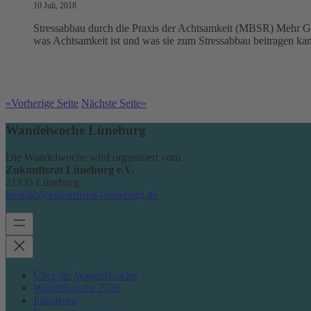
10 Juli, 2018
Stressabbau durch die Praxis der Achtsamkeit (MBSR) Mehr Ge
was Achtsamkeit ist und was sie zum Stressabbau beitragen ka
«
Vorherige Seite
Nächste Seite
»
Wandelwoche Lüneburg
Die Wandelwoche wird organisiert vom
Zukunftsrat Lüneburg e.V.
21335 Lüneburg
kontakt@zukunftsrat-lueneburg.de
Über die Wandelwoche
Wandelwoche 2026
Initiativen