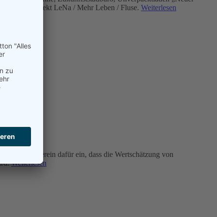
t und Wohnprojekt LeNa / Mehr Leben / Fluse.
Weiterlesen
meinnützige Verein dafür ein, dass die Wertschätzung von
ird.
Weiterlesen