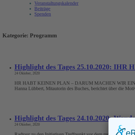
Veranstaltungskalender
Beiträge
Spenden
Kategorie:
Programm
Highlight des Tages 25.10.2020:
24 Oktober, 2020
HR HABT KEINEN PLAN – DARUM MACHEN WIR EINEN Was treibt
Hanna Lübbert, Mitautorin des Buches, berichtet über die Mot
Highlight des Tages 24.10.2020: Wande
24 Oktober, 2020
Radtour zu den Initiativen Treffpunkt vor dem mosaique Katze