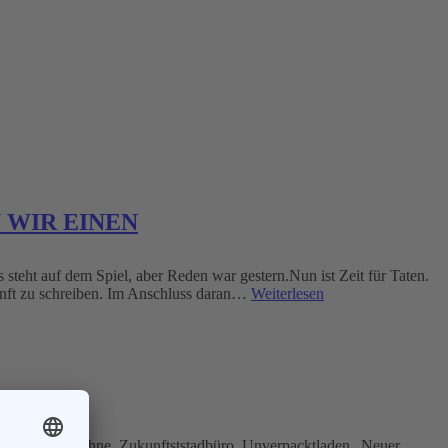
N WIR EINEN
uf dem Spiel, aber Reden war gestern.Nun ist Zeit für Taten.
unft zu schreiben. Im Anschluss daran…
Weiterlesen
 Avenir/Lühnebohne, Zukunftststadbüro, Unverpacktladen „Neuer