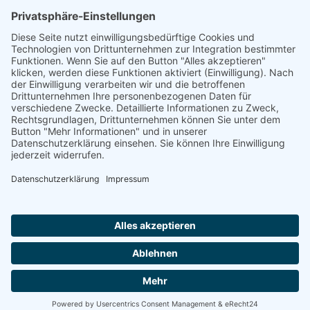
kontakt@zukunftsrat-lueneburg.de
Über die Wandelwoche
Wandelwoche 2026
Initiativen
Veranstaltungskalender
Beiträge
Spenden
Impressum
Kontakt
Datenschutz
Cookie-Einstellungen
Facebook
Instagram
Telegram
Mastodon