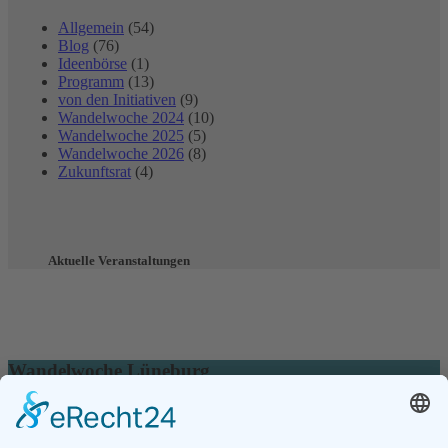
Allgemein
(54)
Blog
(76)
Ideenbörse
(1)
Programm
(13)
von den Initiativen
(9)
Wandelwoche 2024
(10)
Wandelwoche 2025
(5)
Wandelwoche 2026
(8)
Zukunftsrat
(4)
Aktuelle Veranstaltungen
Wandelwoche Lüneburg
Die Wandelwoche wird organisiert vom
Zukunftsrat Lüneburg e.V.
21335 Lüneburg