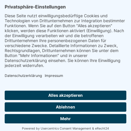
kontakt@zukunftsrat-lueneburg.de
Über die Wandelwoche
Wandelwoche 2026
Initiativen
Veranstaltungskalender
Beiträge
Spenden
Impressum
Kontakt
Datenschutz
Cookie-Einstellungen
Facebook
Instagram
Telegram
Mastodon