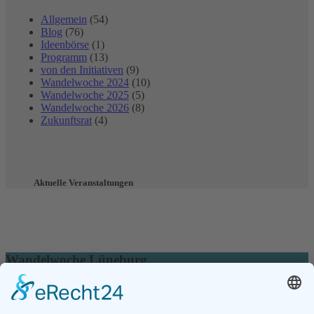
Allgemein
(54)
Blog
(76)
Ideenbörse
(1)
Programm
(13)
von den Initiativen
(9)
Wandelwoche 2024
(10)
Wandelwoche 2025
(5)
Wandelwoche 2026
(8)
Zukunftsrat
(4)
Aktuelle Veranstaltungen
Wandelwoche Lüneburg
Die Wandelwoche wird organisiert vom
Zukunftsrat Lüneburg e.V.
21335 Lüneburg