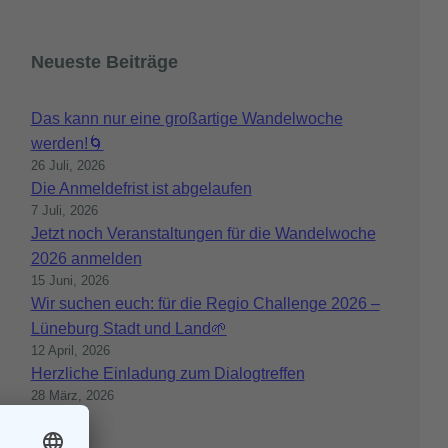
Neueste Beiträge
Das kann nur eine großartige Wandelwoche
werden!🌀
26 Juli, 2026
Die Anmeldefrist ist abgelaufen
7 Juli, 2026
Jetzt noch Veranstaltungen für die Wandelwoche
2026 anmelden
15 Juni, 2026
Wir suchen euch: für die Regio Challenge 2026 –
Lüneburg Stadt und Land🌱
12 April, 2026
Herzliche Einladung zum Dialogtreffen
28 März, 2026