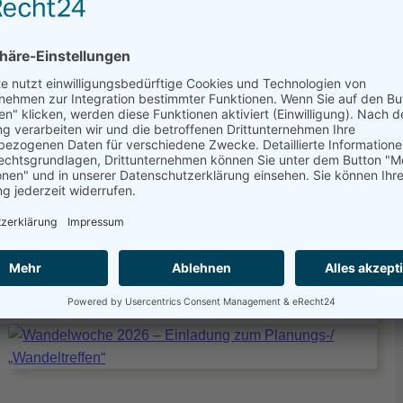
Fokusthema der WaWo 2026
17 März, 2026
Eine Kultur des respektvollen Dialogs💬 – das ist
das Fokusthema der diesjährigen Wandelwoche.
Dieses Jahr möchten…
Weiterlesen