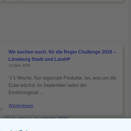
Wir suchen euch: für die Regio Challenge 2026 –
Lüneburg Stadt und Land🌱
12 April, 2026
💡1 Woche. Nur regionale Produkte. Iss, was um die
Ecke wächst. Im September laden der
Ernährungsrat…
Weiterlesen