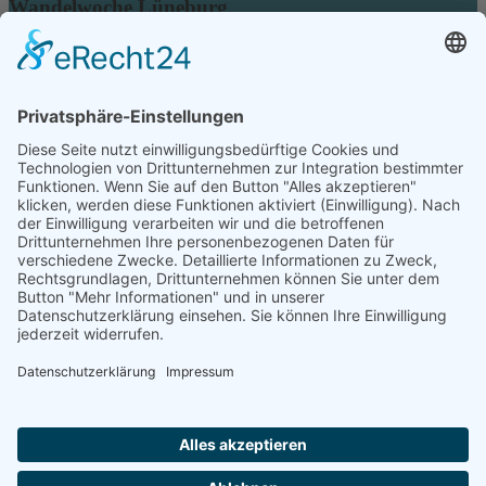
Wandelwoche Lüneburg
Die Wandelwoche wird organisiert vom
Zukunftsrat Lüneburg e.V.
21335 Lüneburg
kontakt@zukunftsrat-lueneburg.de
Über die Wandelwoche
Wandelwoche 2026
Initiativen
Veranstaltungskalender
Beiträge
Spenden
Impressum
Kontakt
Datenschutz
Cookie-Einstellungen
Facebook