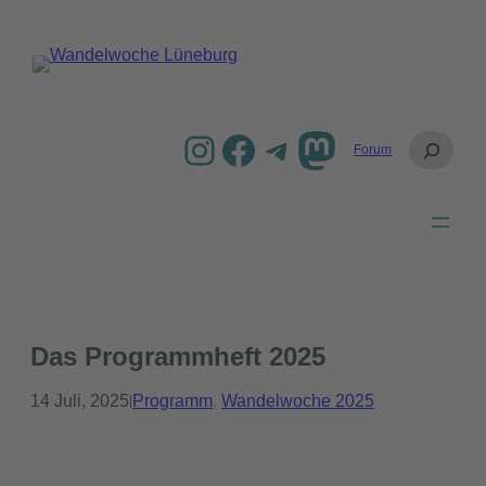
Zum
Inhalt
springen
Instagram
Facebook
Telegram
Mastodon
S
Forum
u
c
h
e
n
Das Programmheft 2025
14 Juli, 2025
Programm
, 
Wandelwoche 2025
|