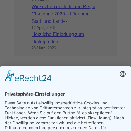
Wir suchen euch: für die Regio
Challenge 2026 – Lüneburg
Stadt und Land🌱
12 April, 2026
Herzliche Einladung zum
Dialogtreffen
28 März, 2026
Wandelwoche
Lüneburg